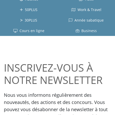
Grèce
l'Équateur
Nouvelle-
Allmagne
50PLUS
Work & Travel
Zélande
Colombie
Autriche
30PLUS
Année sabatique
Afrique du
Républic
Japonais
Sud
Dominicaine
Cours en ligne
Business
Japon
Irlande
Panama
Vietnamien
Ecosse
Tous
Vietnam
le
Tous le
pays
Russe
pays
INSCRIVEZ-VOUS À
Chinois
Lettonie
NOTRE NEWSLETTER
Chine
Coréen
Corée
Nous vous informons régulièrement des
nouveautés, des actions et des concours. Vous
pouvez vous désabonner de la newsletter à tout