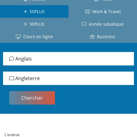
Grèce
l'Équateur
Nouvelle-
Allmagne
50PLUS
Work & Travel
Zélande
Colombie
Autriche
30PLUS
Année sabatique
Afrique du
Républic
Japonais
Sud
Dominicaine
Cours en ligne
Business
Japon
Irlande
Panama
Vietnamien
Ecosse
Tous
Anglais
Vietnam
le
Tous le
pays
Russe
pays
Angleterre
Chinois
Lettonie
Chine
Coréen
Corée
L'endroit