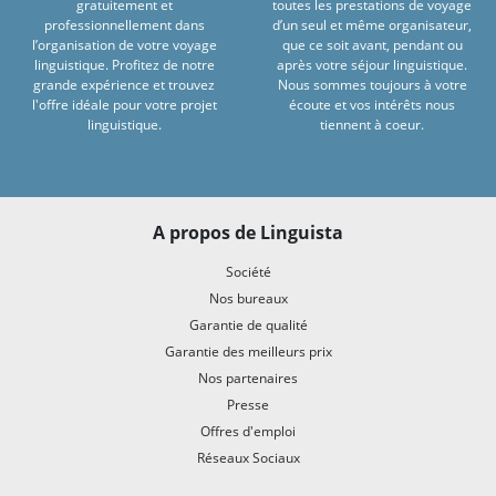
gratuitement et
toutes les prestations de voyage
professionnellement dans
d’un seul et même organisateur,
l’organisation de votre voyage
que ce soit avant, pendant ou
linguistique. Profitez de notre
après votre séjour linguistique.
grande expérience et trouvez
Nous sommes toujours à votre
l'offre idéale pour votre projet
écoute et vos intérêts nous
linguistique.
tiennent à coeur.
A propos de Linguista
Société
Nos bureaux
Garantie de qualité
Garantie des meilleurs prix
Nos partenaires
Presse
Offres d'emploi
Réseaux Sociaux