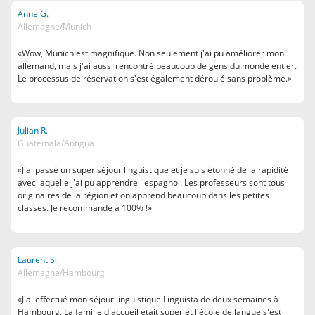
Anne G.
Allemagne/Munich
«Wow, Munich est magnifique. Non seulement j'ai pu améliorer mon
allemand, mais j'ai aussi rencontré beaucoup de gens du monde entier.
Le processus de réservation s'est également déroulé sans problème.»
Julian R.
Guatemala/Antigua
«J'ai passé un super séjour linguistique et je suis étonné de la rapidité
avec laquelle j'ai pu apprendre l'espagnol. Les professeurs sont tous
originaires de la région et on apprend beaucoup dans les petites
classes. Je recommande à 100% !»
Laurent S.
Allemagne/Hambourg
«J'ai effectué mon séjour linguistique Linguista de deux semaines à
Hambourg. La famille d'accueil était super et l'école de langue s'est