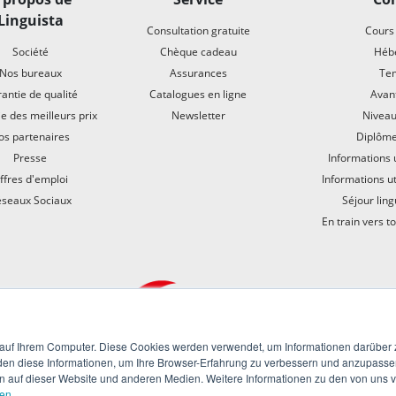
Linguista
Consultation gratuite
Cours
Société
Chèque cadeau
Héb
Nos bureaux
Assurances
Tem
antie de qualité
Catalogues en ligne
Avant
e des meilleurs prix
Newsletter
Niveau
os partenaires
Diplôme
Presse
Informations u
ffres d'emploi
Informations ut
seaux Sociaux
Séjour ling
En train vers t
 auf Ihrem Computer. Diese Cookies werden verwendet, um Informationen darüber 
den diese Informationen, um Ihre Browser-Erfahrung zu verbessern und anzupasse
auf dieser Website und anderen Medien. Weitere Informationen zu den von uns v
gen
.