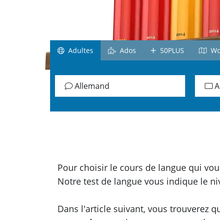
Afrique du Sud
Irlande
Ecosse
Adultes
Ados
50PLUS
Wor
Tous le pays
Allemand
A
Pour choisir le cours de langue qui vou
Notre test de langue vous indique le n
Dans l'article suivant, vous trouverez