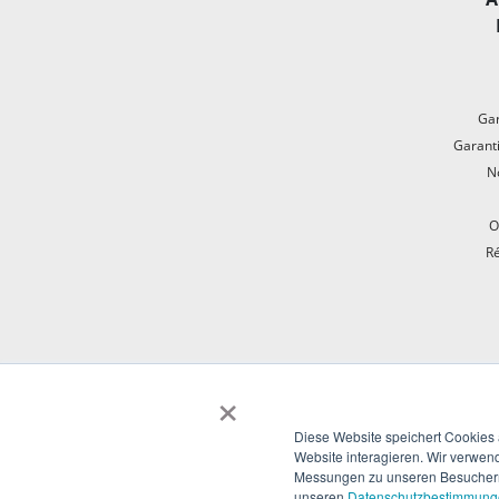
Gar
Garanti
N
O
Ré
×
Diese Website speichert Cookies
Website interagieren. Wir verwen
Messungen zu unseren Besuchern 
unseren
Datenschutzbestimmun