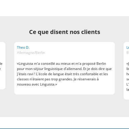
Ce que disent nos clients
Theo D.
L
Allemagne/Berlin
B
le
«Linguista m'a conseillé au mieux et m'a proposé Berlin
«
e
pour mon séjour linguistique d'allemand. Et je dois dire que
l
j'étais ravi ! L'école de langue était très confortable et les
h
classes n'étaient pas trop grandes. Je réserverais à
s
nouveau avec Linguista.»
L
l