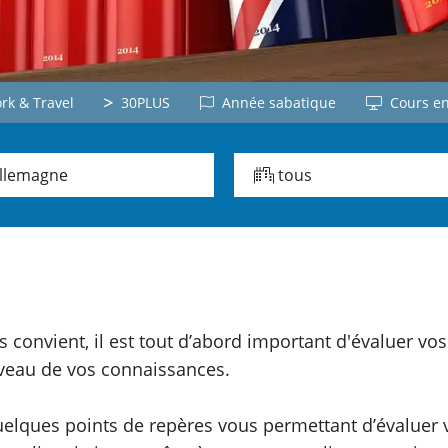
Républic
Autriche
Dominicaine
Japonai
Panama
Japon
Tous le pays
k & Travel
30PLUS
Année sabatique
Cours en
Vietnami
Chinois
Vietnam
Chine
llemagne
tous
Russe
Coréen
Lettonie
Corée
s convient, il est tout d’abord important d'évaluer v
iveau de vos connaissances.
 quelques points de repères vous permettant d’évaluer