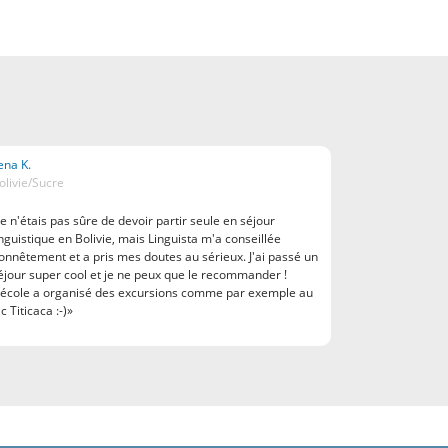
ena K.
olivie/Sucre
Je n'étais pas sûre de devoir partir seule en séjour
inguistique en Bolivie, mais Linguista m'a conseillée
onnêtement et a pris mes doutes au sérieux. J'ai passé un
éjour super cool et je ne peux que le recommander !
'école a organisé des excursions comme par exemple au
ac Titicaca :-)»