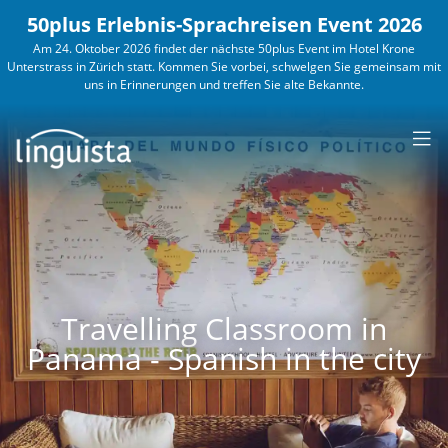
50plus Erlebnis-Sprachreisen Event 2026
Am 24. Oktober 2026 findet der nächste 50plus Event im Hotel Krone
Unterstrass in Zürich statt. Kommen Sie vorbei, schwelgen Sie gemeinsam mit
SPRACHEN &
uns in Erinnerungen und treffen Sie alte Bekannte.
LÄNDER
KURSANGEBOTE
WORK
& TRAVEL
KONTAKT
ERWACHSENE
BUSINESS
30PLUS
JUGENDLICHE
5
Englisch
Französisch
Spanisch
Italienisch
Travelling Classroom in
England
Frankreich
Spanien
Schweiz
Panama - Spanish in the city
USA
Schweiz
Costa
Italien
Rica
Australien
Kanada
Portugiesisch
Mexiko
Malta
Guadeloupe
Portugal