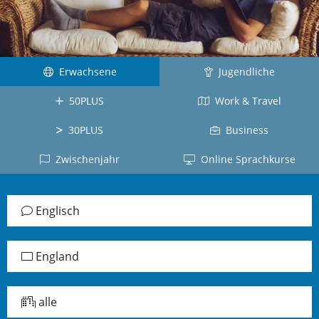
Kuba
Kanada
Tahiti
Brasilien
Ecuador
Neuseeland
La
Deutsch
Réunion
Kolumbien
Südafrika
Deutschland
Erwachsene
Belgien
Dominikanische
Jugendliche
Irland
Japanisch
Republik
Arabisch
50PLUS
Work & Travel
Schottland
Japan
Chile
Jordanien
Jamaika
Vietnamesisch
30PLUS
Business
Peru
Türkisch
alle
Vietnam
Zwischenjahr
Online Sprachkurse
Panama
Länder
Türkei
Russisch
alle
Griechisch
Lettland
Länder
Englisch
Griechenland
Chinesisch
China
England
Taiwan
Koreanisch
alle