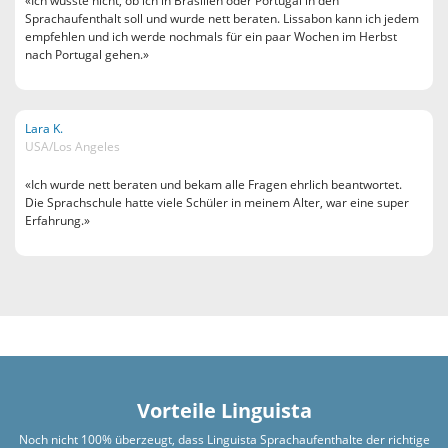
«Ich wusste nicht, ob ich in Brasilien oder Portugal in den
Sprachaufenthalt soll und wurde nett beraten. Lissabon kann ich jedem
empfehlen und ich werde nochmals für ein paar Wochen im Herbst
nach Portugal gehen.»
Lara K.
USA/Los Angeles
«Ich wurde nett beraten und bekam alle Fragen ehrlich beantwortet.
Die Sprachschule hatte viele Schüler in meinem Alter, war eine super
Erfahrung.»
Vorteile Linguista
Noch nicht 100% überzeugt, dass Linguista Sprachaufenthalte der richtige