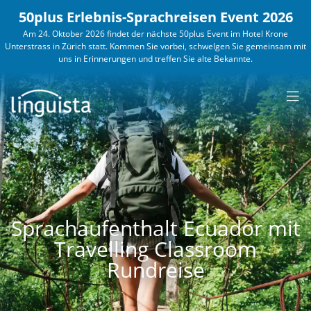
50plus Erlebnis-Sprachreisen Event 2026
Am 24. Oktober 2026 findet der nächste 50plus Event im Hotel Krone
Unterstrass in Zürich statt. Kommen Sie vorbei, schwelgen Sie gemeinsam mit
SPRACHEN &
uns in Erinnerungen und treffen Sie alte Bekannte.
LÄNDER
KURSANGEBOTE
WORK
& TRAVEL
KONTAKT
ERWACHSENE
BUSINESS
30PLUS
JUGENDLICHE
5
Englisch
Französisch
Spanisch
Italienisch
Sprachaufenthalt Ecuador mit
England
Frankreich
Spanien
Schweiz
Travelling Classroom
USA
Schweiz
Costa
Italien
Rundreise
Rica
Australien
Kanada
Portugiesisch
Mexiko
Malta
Guadeloupe
Portugal