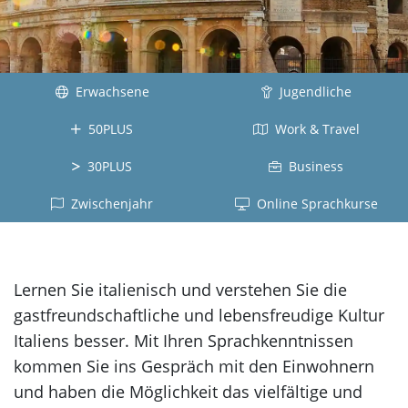
Kuba
Kanada
Tahiti
Brasilien
Ecuador
Neuseeland
La
Deutsch
Réunion
Kolumbien
Südafrika
Deutschland
Erwachsene
Belgien
Dominikanische
Jugendliche
Irland
Japanisch
Republik
Arabisch
50PLUS
Work & Travel
Schottland
Japan
Chile
Jordanien
Jamaika
Vietnamesisch
30PLUS
Business
Peru
Türkisch
alle
Vietnam
Zwischenjahr
Online Sprachkurse
Panama
Länder
Türkei
Russisch
alle
Griechisch
Lettland
Länder
Griechenland
Lernen Sie italienisch und verstehen Sie die
Chinesisch
gastfreundschaftliche und lebensfreudige Kultur
China
Italiens besser. Mit Ihren Sprachkenntnissen
Taiwan
kommen Sie ins Gespräch mit den Einwohnern
Koreanisch
und haben die Möglichkeit das vielfältige und