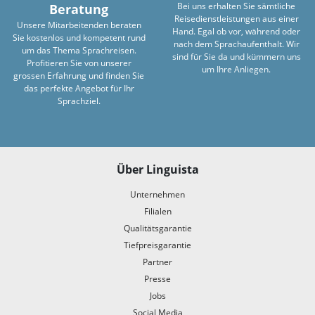
Bei uns erhalten Sie sämtliche
Beratung
Reisedienstleistungen aus einer
Unsere Mitarbeitenden beraten
Hand. Egal ob vor, während oder
Sie kostenlos und kompetent rund
nach dem Sprachaufenthalt. Wir
um das Thema Sprachreisen.
sind für Sie da und kümmern uns
Profitieren Sie von unserer
um Ihre Anliegen.
grossen Erfahrung und finden Sie
das perfekte Angebot für Ihr
Sprachziel.
Über Linguista
Unternehmen
Filialen
Qualitätsgarantie
Tiefpreisgarantie
Partner
Presse
Jobs
Social Media