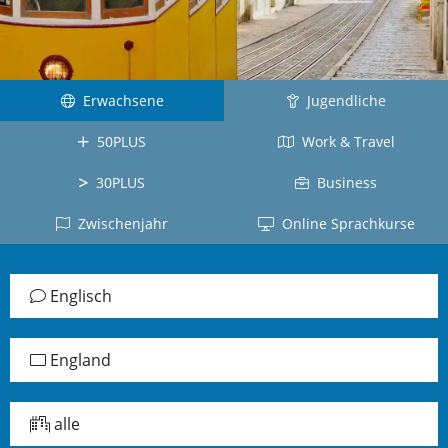
Kuba
Kanada
Tahiti
Brasilien
Ecuador
Neuseeland
La
Deutsch
Réunion
Kolumbien
Südafrika
Deutschland
Erwachsene
Belgien
Dominikanische
Jugendliche
Irland
Japanisch
Republik
Arabisch
50PLUS
Work & Travel
Schottland
Japan
Chile
Jordanien
Jamaika
Vietnamesisch
30PLUS
Business
Peru
Türkisch
alle
Vietnam
Zwischenjahr
Online Sprachkurse
Panama
Länder
Türkei
Russisch
alle
Griechisch
Lettland
Länder
Englisch
Griechenland
Chinesisch
China
England
Taiwan
Koreanisch
alle