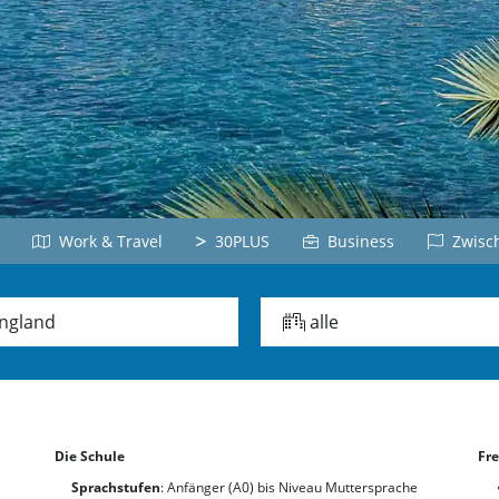
Belgien
Dominikanische
Deutschla
Republik
Arabisch
Japanisc
Chile
Jordanien
Japan
Peru
Türkisch
Vietnamesi
Panama
Türkei
Vietnam
alle Länder
Griechisch
Russisc
Chinesisch
iechenland
Lettland
Work & Travel
30PLUS
Business
Zwisch
China
Taiwan
ngland
alle
Koreanisch
Korea
Die Schule
Fre
Sprachstufen
: Anfänger (A0) bis Niveau Muttersprache