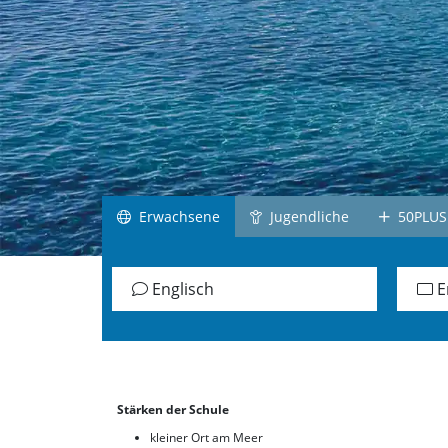
Südafrika
Irland
Schottland
Jamaika
alle Länder
Gr
Erwachsene
Jugendliche
50PLUS
Englisch
E
Stärken der Schule
kleiner Ort am Meer