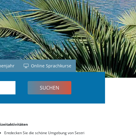
nd
h
sch
h
enjahr
Online Sprachkurse
izeitaktivitäten
Entdecken Sie die schöne Umgebung von Sestri