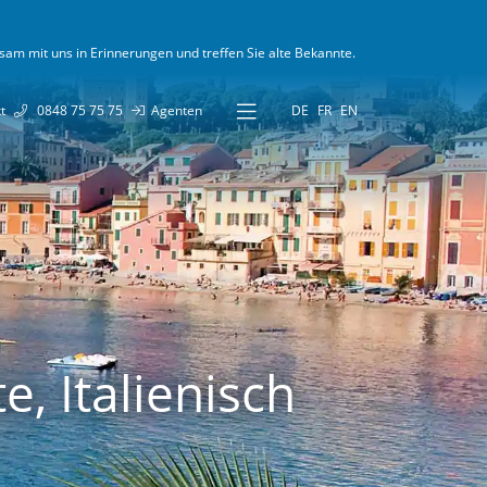
sam mit uns in Erinnerungen und treffen Sie alte Bekannte.
AVEL
KONTAKT
t
0848 75 75 75
Agenten
DE
FR
EN
US
ch
sch
, Italienisch