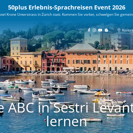
50plus Erlebnis-Sprachreisen Event 2026
tel Krone Unterstrass in Zürich statt. Kommen Sie vorbei, schwelgen Sie gemein
LÄNDER
KURSANGEBOTE
WORK & TR
Kontak
RWACHSENE
BUSINESS
30PLUS
JUGENDLICHE
50PL
ranzösisch
Spanisch
Italienis
Frankreich
Spanien
Schweiz
Schweiz
Costa Rica
Italien
Kanada
Mexiko
Portugiesi
 ABC in Sestri Levante
uadeloupe
Kuba
Portugal
Tahiti
Ecuador
Brasilien
lernen
La Réunion
Kolumbien
Deutsch