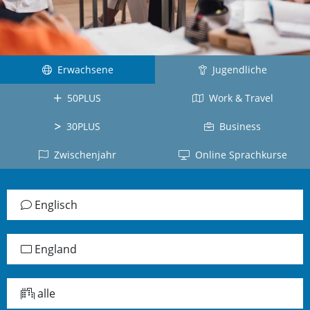
Kuba
Kanada
Tahiti
Brasilien
Ecuador
Neuseeland
La
Deutsch
Réunion
Kolumbien
Südafrika
Deutschland
Erwachsene
Belgien
Dominikanische
Jugendliche
Irland
Japanisch
Republik
Arabisch
50PLUS
Work & Travel
Schottland
Japan
Chile
Jordanien
Jamaika
Vietnamesisch
30PLUS
Business
Peru
Türkisch
alle
Vietnam
Zwischenjahr
Online Sprachkurse
Panama
Länder
Türkei
Russisch
alle
Griechisch
Lettland
Länder
Englisch
Griechenland
Chinesisch
China
England
Taiwan
Koreanisch
alle