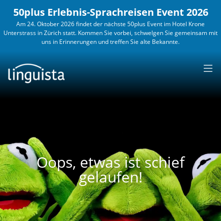
50plus Erlebnis-Sprachreisen Event 2026
Am 24. Oktober 2026 findet der nächste 50plus Event im Hotel Krone
Unterstrass in Zürich statt. Kommen Sie vorbei, schwelgen Sie gemeinsam mit
SPRACHEN &
uns in Erinnerungen und treffen Sie alte Bekannte.
LÄNDER
KURSANGEBOTE
WORK
& TRAVEL
KONTAKT
ERWACHSENE
BUSINESS
30PLUS
JUGENDLICHE
5
Englisch
Französisch
Spanisch
Italienisch
Oops, etwas ist schief
England
Frankreich
Spanien
Schweiz
gelaufen!
USA
Schweiz
Costa
Italien
Rica
Australien
Kanada
Portugiesisch
Mexiko
Malta
Guadeloupe
Portugal