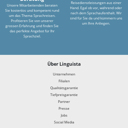
Reisedienstleistungen aus einer
Unsere Mitarbeitenden beraten
Hand. Egal ob vor, während oder
Sie kostenlos und kompetent rund
nach dem Sprachaufenthalt. Wir
um das Thema Sprachreisen.
sind für Sie da und kümmern uns
Profitieren Sie von unserer
um Ihre Anliegen.
grossen Erfahrung und finden Sie
das perfekte Angebot für Ihr
Sprachziel.
Über Linguista
Unternehmen
Filialen
Qualitätsgarantie
Tiefpreisgarantie
Partner
Presse
Jobs
Social Media